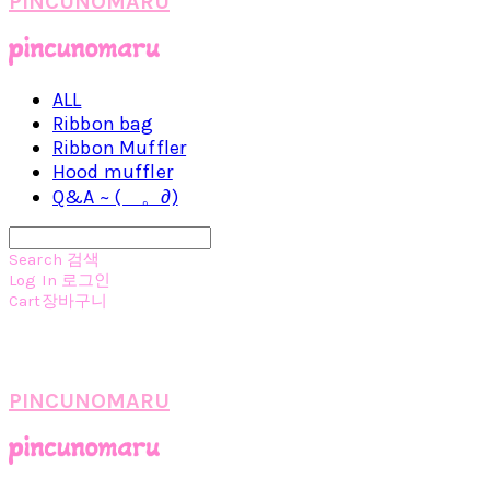
PINCUNOMARU
ALL
Ribbon bag
Ribbon Muffler
Hood muffler
Q&A ~ (ゝ。∂)
Search
검색
Log In
로그인
Cart
장바구니
PINCUNOMARU