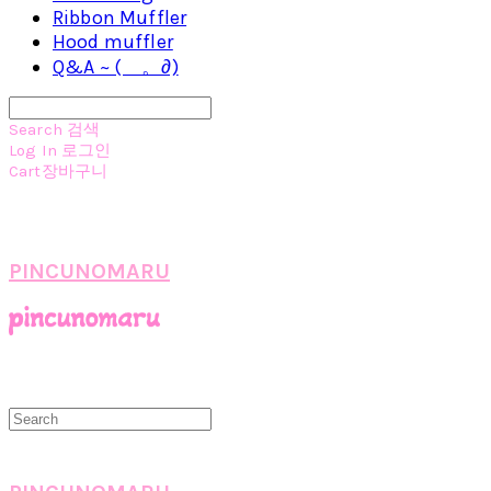
Ribbon Muffler
Hood muffler
Q&A ~ (ゝ。∂)
Search
검색
Log In
로그인
Cart
장바구니
PINCUNOMARU