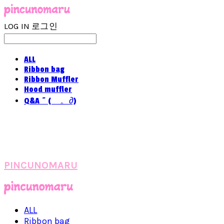
LOG IN
로그인
ALL
Ribbon bag
Ribbon Muffler
Hood muffler
Q&A ~ (ゝ。∂)
PINCUNOMARU
ALL
Ribbon bag